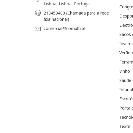
Lisboa, Lisboa, Portugal
Congr
218453480 (Chamada para a rede
Despo
fixa nacional)
Electró
comercial@comulti.pt
Sacos 
Invern
Verão 
Ferram
Vinho
Saúde 
Infantil
Escritó
Porta 
Tecnol
Textil