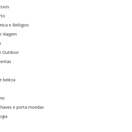
essos
rto
nica e Relógios
e Viagem
o
e Outdoor
entas
e beleza
rio
chaves e porta moedas
ogia