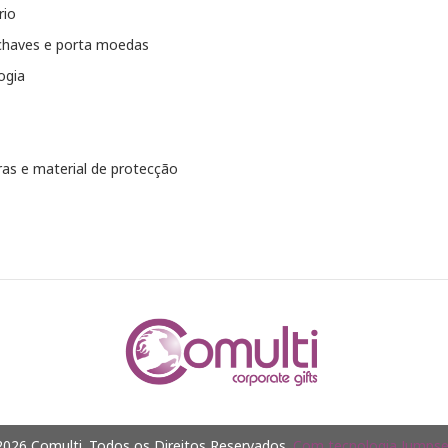
rio
chaves e porta moedas
ogia
as e material de protecção
026 Comulti. Todos os Direitos Reservados.
Com tecnologia Jumpsel