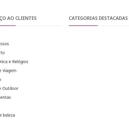
ÇO AO CLIENTES
CATEGORIAS DESTACADAS
essos
rto
nica e Relógios
e Viagem
o
e Outdoor
entas
e beleza