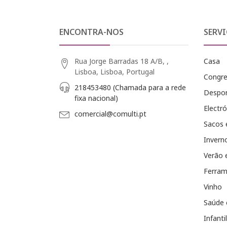
ENCONTRA-NOS
SERVI
Rua Jorge Barradas 18 A/B, ,
Casa
Lisboa, Lisboa, Portugal
Congr
218453480 (Chamada para a rede
Despo
fixa nacional)
Electró
comercial@comulti.pt
Sacos 
Invern
Verão 
Ferram
Vinho
Saúde 
Infantil