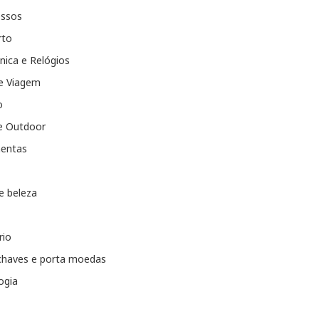
essos
rto
nica e Relógios
e Viagem
o
e Outdoor
entas
e beleza
rio
chaves e porta moedas
ogia