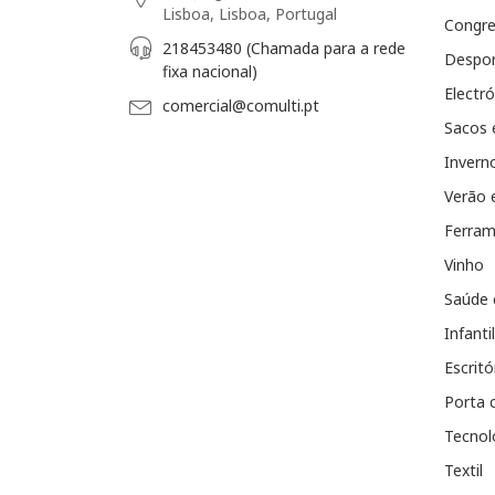
Lisboa, Lisboa, Portugal
Congr
218453480 (Chamada para a rede
Despo
fixa nacional)
Electró
comercial@comulti.pt
Sacos 
Invern
Verão 
Ferram
Vinho
Saúde 
Infantil
Escritó
Porta 
Tecnol
Textil