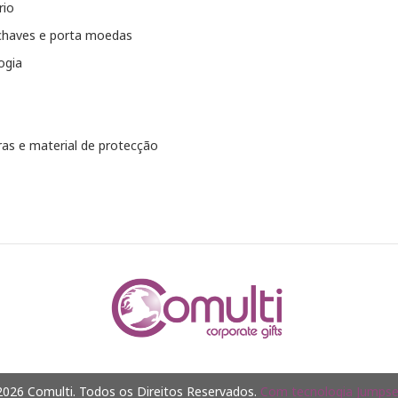
rio
chaves e porta moedas
ogia
as e material de protecção
026 Comulti. Todos os Direitos Reservados.
Com tecnologia Jumpsel