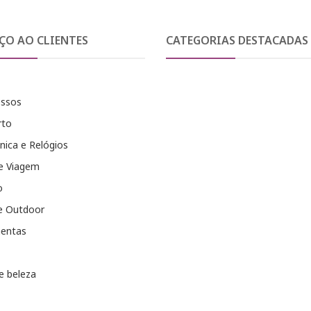
ÇO AO CLIENTES
CATEGORIAS DESTACADAS
essos
rto
nica e Relógios
e Viagem
o
e Outdoor
entas
e beleza