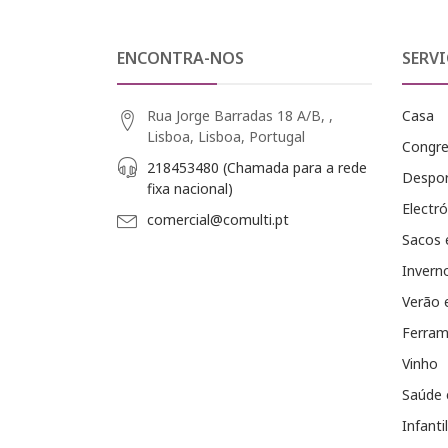
ENCONTRA-NOS
SERVI
Rua Jorge Barradas 18 A/B, ,
Casa
Lisboa, Lisboa, Portugal
Congr
218453480 (Chamada para a rede
Despo
fixa nacional)
Electró
comercial@comulti.pt
Sacos 
Invern
Verão 
Ferram
Vinho
Saúde 
Infantil