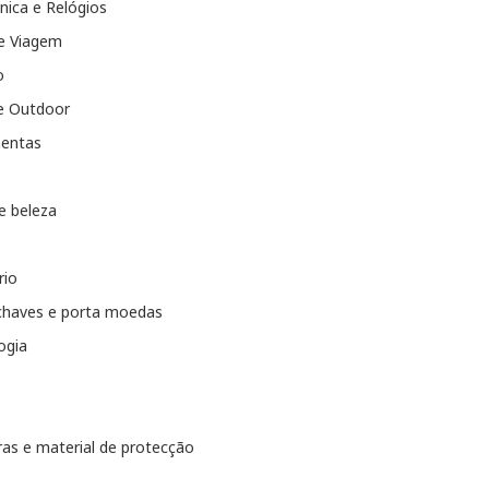
nica e Relógios
e Viagem
o
e Outdoor
entas
e beleza
rio
chaves e porta moedas
ogia
as e material de protecção