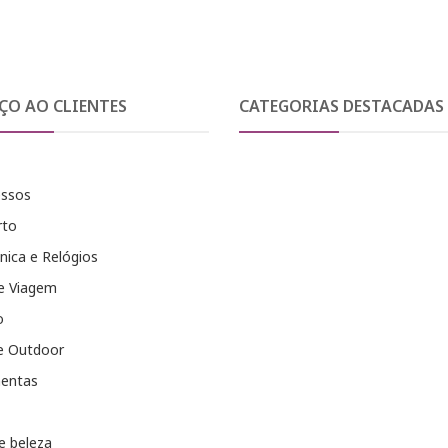
ÇO AO CLIENTES
CATEGORIAS DESTACADAS
essos
rto
nica e Relógios
e Viagem
o
e Outdoor
entas
e beleza