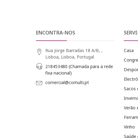
ENCONTRA-NOS
SERVI
Rua Jorge Barradas 18 A/B, ,
Casa
Lisboa, Lisboa, Portugal
Congr
218453480 (Chamada para a rede
Despo
fixa nacional)
Electró
comercial@comulti.pt
Sacos 
Invern
Verão 
Ferram
Vinho
Saúde 