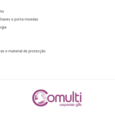
rio
chaves e porta moedas
ogia
as e material de protecção