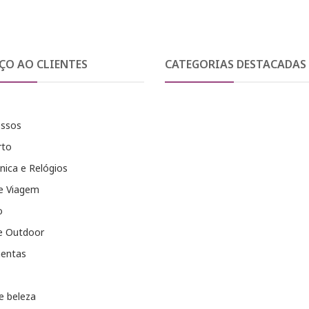
ÇO AO CLIENTES
CATEGORIAS DESTACADAS
essos
rto
nica e Relógios
e Viagem
o
e Outdoor
entas
e beleza