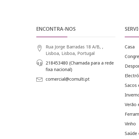
ENCONTRA-NOS
SERVI
Rua Jorge Barradas 18 A/B, ,
Casa
Lisboa, Lisboa, Portugal
Congr
218453480 (Chamada para a rede
Despo
fixa nacional)
Electró
comercial@comulti.pt
Sacos 
Invern
Verão 
Ferram
Vinho
Saúde 